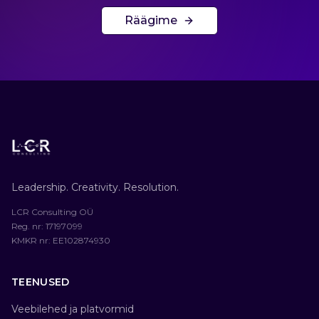
Räägime
Leadership. Creativity. Resolution.
LCR Consulting OÜ
Reg. nr
: 17197099
KMKR nr
: EE102874930
TEENUSED
Veebilehed ja platvormid