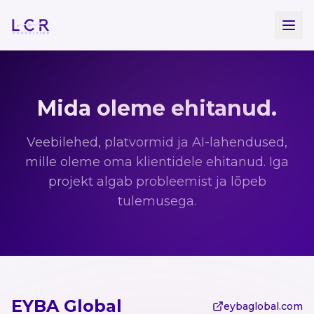
Liigu põhisisu juurde
Mida oleme ehitanud.
Veebilehed, platvormid ja AI-lahendused,
mille oleme oma klientidele ehitanud. Iga
projekt algab probleemist ja lõpeb
tulemusega.
EYBA Global
eybaglobal.com