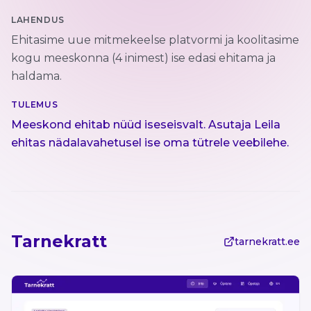
LAHENDUS
Ehitasime uue mitmekeelse platvormi ja koolitasime
kogu meeskonna (4 inimest) ise edasi ehitama ja
haldama.
TULEMUS
Meeskond ehitab nüüd iseseisvalt. Asutaja Leila
ehitas nädalavahetusel ise oma tütrele veebilehe.
Tarnekratt
tarnekratt.ee