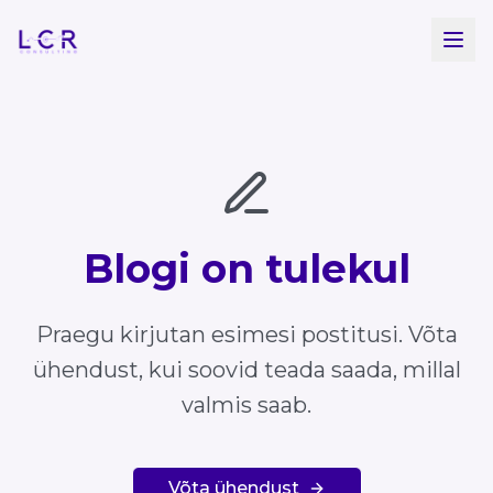
Liigu põhisisu juurde
Blogi on tulekul
Praegu kirjutan esimesi postitusi. Võta
ühendust, kui soovid teada saada, millal
valmis saab.
Võta ühendust