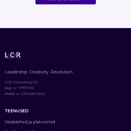
Leadership. Creativity. Resolution.
LCR Consulting OÜ
Reg. nr
: 17197099
KMKR nr
: EE102874930
TEENUSED
Veebilehed ja platvormid